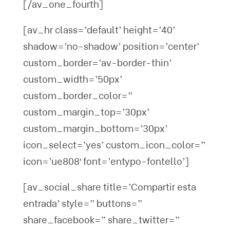
[/av_one_fourth]
[av_hr class=’default’ height=’40’
shadow=’no-shadow’ position=’center’
custom_border=’av-border-thin’
custom_width=’50px’
custom_border_color=”
custom_margin_top=’30px’
custom_margin_bottom=’30px’
icon_select=’yes’ custom_icon_color=”
icon=’ue808′ font=’entypo-fontello’]
[av_social_share title=’Compartir esta
entrada’ style=” buttons=”
share_facebook=” share_twitter=”