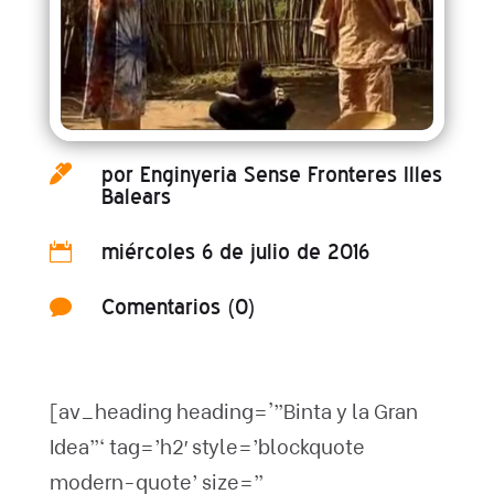
por
Enginyeria Sense Fronteres Illes

Balears
miércoles 6 de julio de 2016

Comentarios (0)

[av_heading heading='”Binta y la Gran
Idea”‘ tag=’h2′ style=’blockquote
modern-quote’ size=”