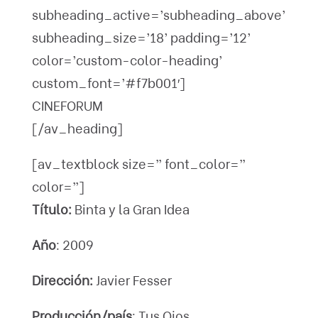
subheading_active=’subheading_above’
subheading_size=’18’ padding=’12’
color=’custom-color-heading’
custom_font=’#f7b001′]
CINEFORUM
[/av_heading]
[av_textblock size=” font_color=”
color=”]
Título:
Binta y la Gran Idea
Año
: 2009
Dirección:
Javier Fesser
Producción/país
: Tus Ojos