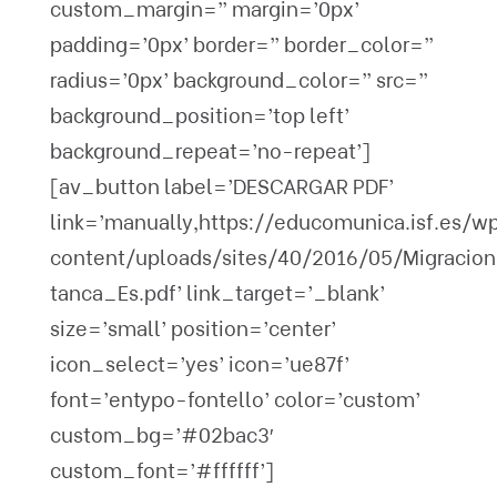
custom_margin=” margin=’0px’
padding=’0px’ border=” border_color=”
radius=’0px’ background_color=” src=”
background_position=’top left’
background_repeat=’no-repeat’]
[av_button label=’DESCARGAR PDF’
link=’manually,https://educomunica.isf.es/w
content/uploads/sites/40/2016/05/Migracion
tanca_Es.pdf’ link_target=’_blank’
size=’small’ position=’center’
icon_select=’yes’ icon=’ue87f’
font=’entypo-fontello’ color=’custom’
custom_bg=’#02bac3′
custom_font=’#ffffff’]