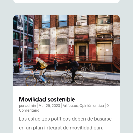
Movilidad sostenible
por
admin
|
Mar 25, 2023
|
Artículos
,
Opinión crítica
| 0
Comentario
Los esfuerzos políticos deben de basarse
en un plan integral de movilidad para