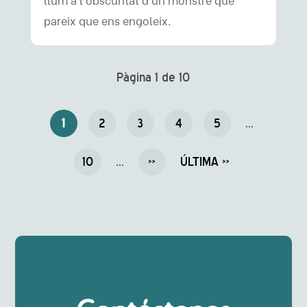
llum a l’obscuritat d’un monstre que
pareix que ens engoleix.
Pàgina 1 de 10
1
2
3
4
5
...
10
...
»
ÚLTIMA »