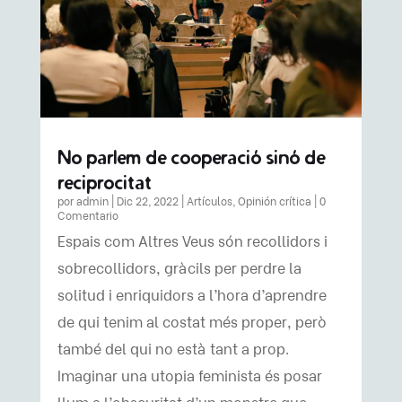
No parlem de cooperació sinó de
reciprocitat
por
admin
|
Dic 22, 2022
|
Artículos
,
Opinión crítica
| 0
Comentario
Espais com Altres Veus són recollidors i
sobrecollidors, gràcils per perdre la
solitud i enriquidors a l’hora d’aprendre
de qui tenim al costat més proper, però
també del qui no està tant a prop.
Imaginar una utopia feminista és posar