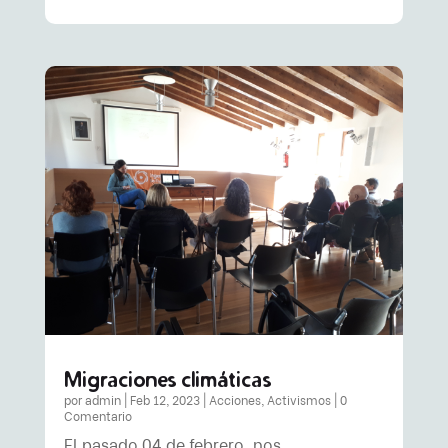
Migraciones climáticas
por
admin
|
Feb 12, 2023
|
Acciones
,
Activismos
| 0
Comentario
El pasado 04 de febrero, nos