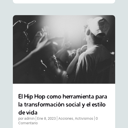
El Hip Hop como herramienta para
la transformación social y el estilo
de vida
por
admin
|
Ene 8, 2023
|
Acciones
,
Activismos
| 0
Comentario