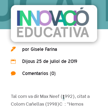
por
Gisele Farina

Dijous 25 de juliol de 2019

Comentarios (0)

Tal com va dir Max Neef (1992), citat a
1
Colom Cañellas (1998)C
: “Hemos