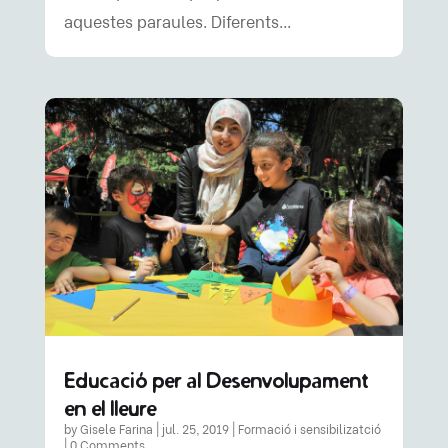
aquestes paraules. Diferents...
Educació per al Desenvolupament
en el lleure
by
Gisele Farina
|
jul. 25, 2019
|
Formació i sensibilizatció
| 0 Comments