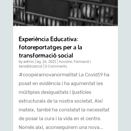
Experiència Educativa:
fotoreportatges per a la
transformació social
by
admin
|
ag. 26, 2021
|
Accions
,
Formació i
sensibilizatció
| 0 Comments
#cooperarnovanormalitat La Covid19 ha
posat en evidència i ha agumentat les
múltiples desigualtats i ijustícies
estructurals de la nostra societat. Així
mateix, també ha constatat la necessitat
de posar la cura i la vida en el centre.
Només així, aconseguirem una nova...