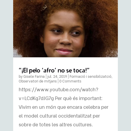
“¡El pelo ‘afro’ no se toca!”
by
Gisele Farina
|
jul. 24, 2019
|
Formació i sensibilizatció
,
Observatori de mitjans
| 0 Comments
https://www.youtube.com/watch?
v=LCdKg7dJG7g Per què és important:
Vivim en un món que encara celebra per
el model cultural occidentalitzat per
sobre de totes les altres cultures.