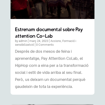
Estrenam documental sobre Pay
attention Co-Lab
by
admin
|
març 24, 2023
|
Accions
,
Formació i
sensibilizatció
| 0 Comments
Després de dos mesos de feina i
aprenentatge, Pay Attention CoLab, el
HipHop com a eina per a la transformació
social i estil de vida arriba al seu final.
Però, us deixam un documental perquè
gaudeixin de tota la experiència.