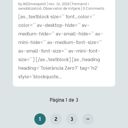
by
ib02mesquirol
|
nov. 16, 2018
|
Formació i
sensibilizatció
,
Observatori de mitjans
| 0 Comments
[av_textblock size='' font_color=''
color='' av-desktop-hide='' av-
medium-hide='' av-small-hide='' av-
mini-hide='' av-medium-font-size=''
av-small-font-size='' av-mini-font-
size=''] [/av_textblock] [av_heading
heading='Tolerància Zero?' tag='h2'
style='blockquote...
Pàgina 1 de 3
1
2
3
»