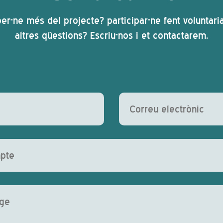
er-ne més del projecte? participar-ne fent voluntari
altres qüestions? Escriu-nos i et contactarem.
uest camp buit.