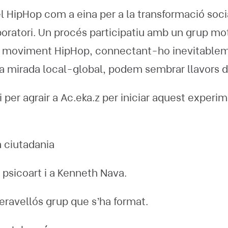
 HipHop com a eina per a la transformació social
oratori. Un procés participatiu amb un grup mo
l moviment HipHop, connectant-ho inevitable
a mirada local-global, podem sembrar llavors d
 per agrair a Ac.eka.z per iniciar aquest exper
 ciutadania
sicoart i a Kenneth Nava.
eravellós grup que s’ha format.