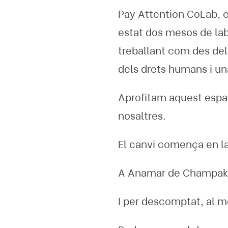
Pay Attention CoLab, el
estat dos mesos de lab
treballant com des de
dels drets humans i un
Aprofitam aquest espai
nosaltres.
El canvi comença en la
A Anamar de Champak p
I per descomptat, al m