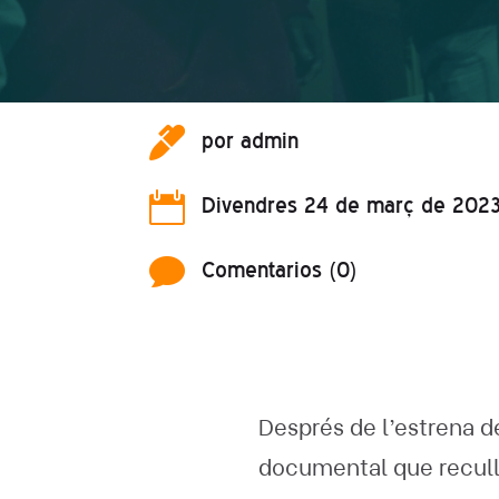

por
admin

Divendres 24 de març de 202

Comentarios (0)
Després de l’estrena d
documental que recull 