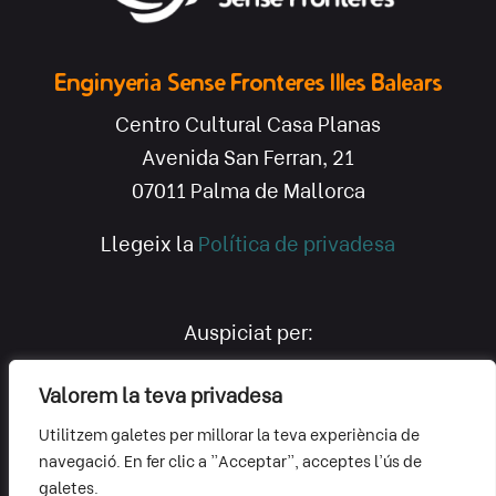
Enginyeria Sense Fronteres Illes Balears
Centro Cultural Casa Planas
Avenida San Ferran, 21
07011 Palma de Mallorca
Llegeix la
Política de privadesa
Auspiciat per:
Valorem la teva privadesa
Utilitzem galetes per millorar la teva experiència de
navegació. En fer clic a "Acceptar", acceptes l'ús de
galetes.