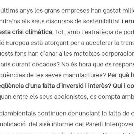
últims anys les grans empreses han gastat mili
ndre’ns els seus discursos de sostenibilitat i
em
sta crisi climàtica
. Tot, amb l’estratègia de pod
ó Europea està atorgant per a accelerar la trans
sts fons han d’anar a les mateixes corporacio
aris durant dècades? No és hora que es responsa
qüències de les seves manufactures?
Per què 
üència d’una falta d’inversió i interès? Qui i co
quan entre els seus accionistes, es compta amb 
iambientals continuen denunciant la falta de c
publicació del sisè informe del Panell Intergov