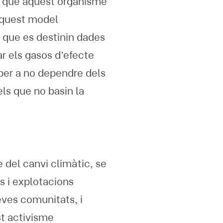
i que aquest organisme
 aquest model
 que es destinin dades
ar els gasos d’efecte
 per a no dependre dels
els que no basin la
 del canvi climàtic, se
s i explotacions
eves comunitats, i
st activisme