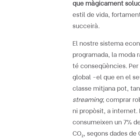
que màgicament soluci
estil de vida, fortamen
succeirà.
El nostre sistema econ
programada, la moda ràp
té conseqüències. Per 
global -el que en el 
classe mitjana pot, tan
streaming
; comprar rob
ni propòsit, a internet.
consumeixen un 7% de l
CO₂, segons dades de