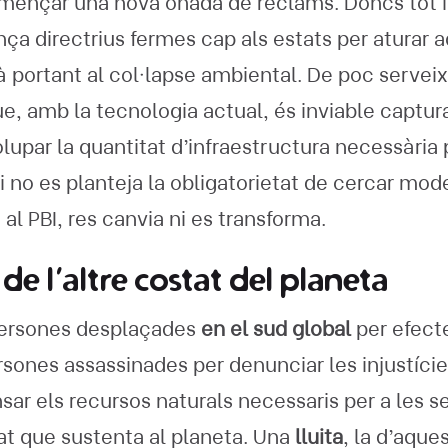
omençar una nova onada de reclams. Doncs tot 
nça directrius fermes cap als estats per aturar
portant al col·lapse ambiental. De poc serveix
ue, amb la tecnologia actual, és inviable captur
lupar la quantitat d’infraestructura necessària
i no es planteja la obligatorietat de cercar mod
 al PBI, res canvia ni es transforma.
de l’altre costat del planeta
 persones desplaçades
en el sud global
per efecte
rsones assassinades per denunciar les injustície
ar els recursos naturals necessaris per a les s
tat que sustenta al planeta. Una
lluita
, la d’aque