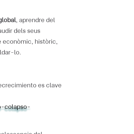
global
, aprendre del
audir dels seus
e econòmic, històric,
ldar-lo.
 decrecimiento es clave
o-colapso-