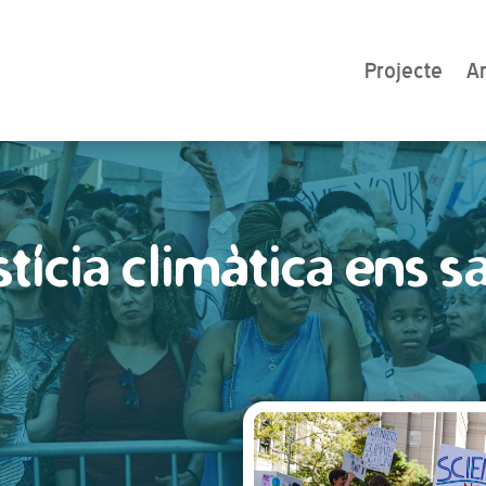
Projecte
Ar
stícia climàtica ens s