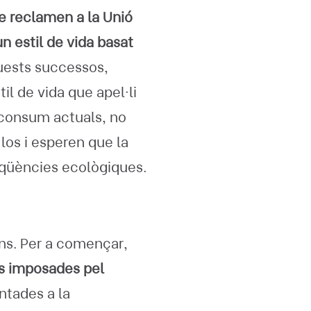
e reclamen a la Unió
n estil de vida basat
uests successos,
il de vida que apel·li
 consum actuals, no
los i esperen que la
seqüències ecològiques.
rns. Per a començar,
es imposades pel
ntades a la