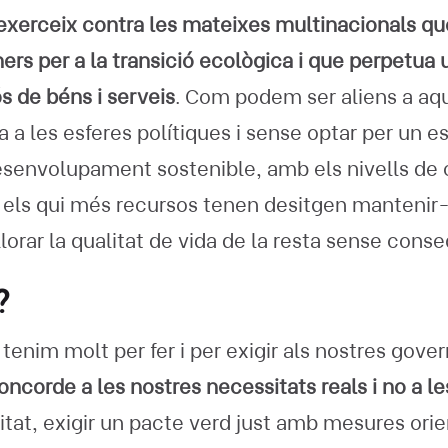
exerceix contra les mateixes multinacionals qu
ers per a la transició ecològica i que perpetua u
 de béns i serveis
. Com podem ser aliens a aq
 a les esferes polítiques i sense optar per un est
esenvolupament sostenible, amb els nivells de
si els qui més recursos tenen desitgen mantenir-
lorar la qualitat de vida de la resta sense con
?
 tenim molt per fer i per exigir als nostres gove
oncorde a les nostres necessitats reals i no a l
tat, exigir un pacte verd just amb mesures orie