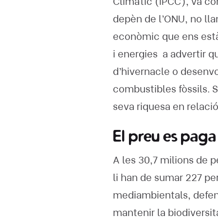
Climàtic (IPCC), va c
depèn de l’ONU, no lla
econòmic que ens està 
i energies a advertir q
d’hivernacle o desenvo
combustibles fòssils. S
seva riquesa en relació
El preu es paga 
A les 30,7 milions de
li han de sumar 227 pe
mediambientals, defens
mantenir la biodiversi