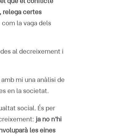
l que el conflicte
, relega certes
 com la vaga dels
ades al decreixement i
 amb mi una anàlisi de
s en la societat.
altat social. És per
ecreixement:
ja no n’hi
nvoluparà les eines