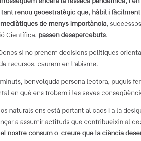
rrosseguem encara la ressaca pandèmica, i en e
 tant renou geoestratègic que, hàbil i fàcilment
 mediàtiques de menys importància
, successos
ió Científica,
passen desapercebuts
.
Doncs si no prenem decisions polítiques orient
a de recursos, caurem en l’abisme.
minuts, benvolguda persona lectora, puguis fer
tal en què ens trobem i les seves conseqüèncie
os naturals ens està portant al caos i a la desigu
çar a assumir actituds que contribueixin al d
el nostre consum o creure que la ciència dese