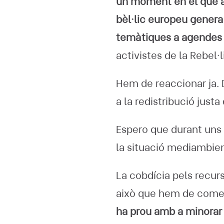
un moment en el que a
bèl·lic europeu genera
temàtiques a agendes
activistes de la Rebel·l
Hem de reaccionar ja. 
a la redistribució just
Espero que durant uns 
la situació mediambien
La cobdícia pels recurs
això que hem de comen
ha prou amb a minorar 