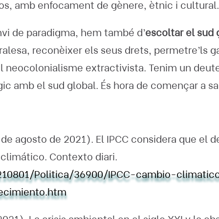
sos, amb enfocament de gènere, ètnic i cultural.
anvi de paradigma, hem també d’
escoltar el sud 
ralesa, reconèixer els seus drets, permetre’ls g
 del neocolonialisme extractivista. Tenim un deut
ògic amb el sud global. És hora de començar a sa
 (7 de agosto de 2021). El IPCC considera que el
climático. Contexto diari.
0210801/Politica/36900/IPCC-cambio-climatic
ecimiento.htm