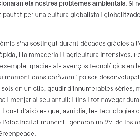
onaran els nostres problemes ambientals
. Si 
t pautat per una cultura globalista i globalitzado
òmic s’ha sostingut durant dècades gràcies a l
ida, i la ramaderia i l’agricultura intensives. P
exemple, gràcies als avenços tecnològics en le
seu moment consideràvem “països desenvolupat
 sols en un clic, gaudir d’innumerables sèries, m
a i menjar al seu antull; i fins i tot navegar du
 El cost d’això és que, avui dia, les tecnologies 
’electricitat mundial i generen un 2% de les e
 Greenpeace.