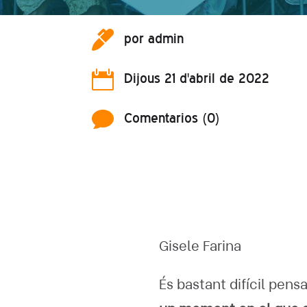

por
admin

Dijous 21 d'abril de 2022

Comentarios (0)
Gisele Farina
És bastant difícil pens