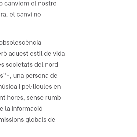
no canviem el nostre
ra, el canvi no
’obsolescència
erò aquest estil de vida
s societats del nord
s”-, una persona de
úsica i pel·lícules en
rant hores, sense rumb
de la informació
missions globals de