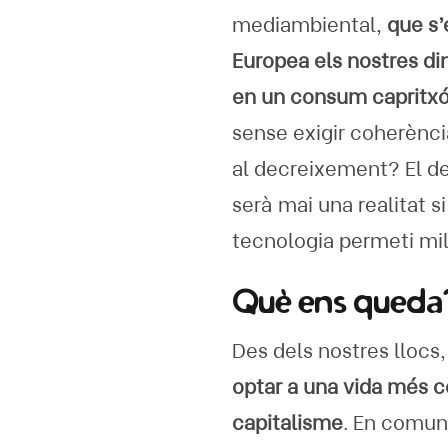
mediambiental,
que s’
Europea els nostres din
en un consum capritxós
sense exigir coherència
al decreixement? El d
serà mai una realitat 
tecnologia permeti mil
Què ens queda
Des dels nostres llocs,
optar a una vida més c
capitalisme
. En comuni