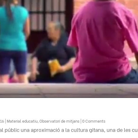
016
|
Material educatiu
,
Observatori de mitjans
| 0 Comments
al públic una aproximació a la cultura gitana, una de les c