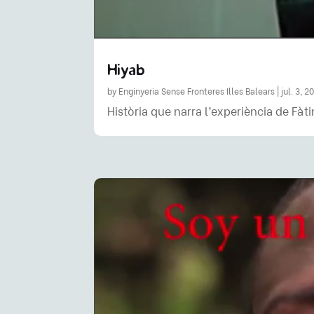
Hiyab
by
Enginyeria Sense Fronteres Illes Balears
|
jul. 3, 2
Història que narra l’experiència de Fàt