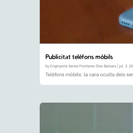
Publicitat telèfons mòbils
by
Enginyeria Sense Fronteres Illes Balears
|
jul. 3, 2
Telèfons mòbils: la cara oculta dels se