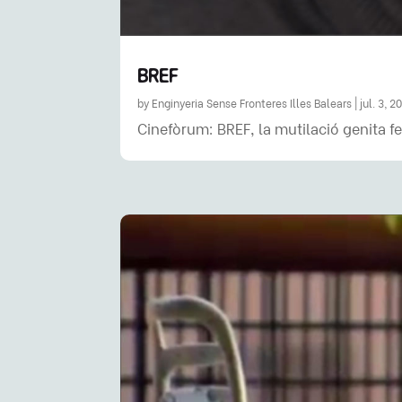
BREF
by
Enginyeria Sense Fronteres Illes Balears
|
jul. 3, 2
Cinefòrum: BREF, la mutilació genita 