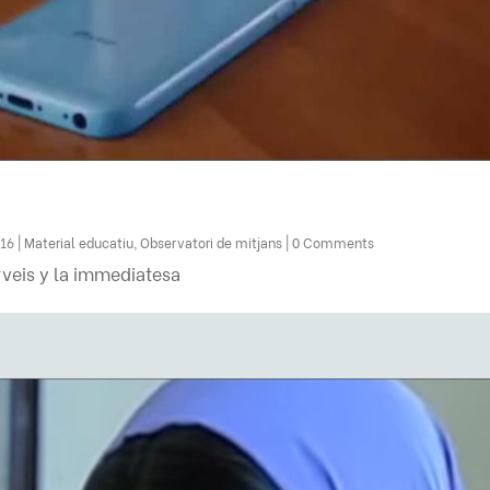
016
|
Material educatiu
,
Observatori de mitjans
| 0 Comments
rveis y la immediatesa