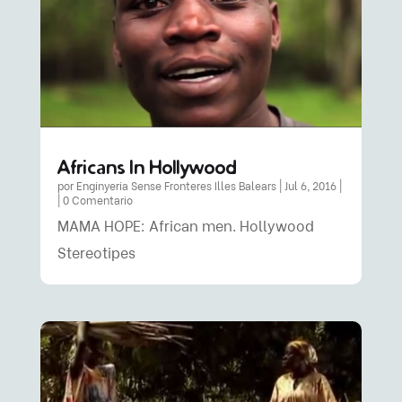
Africans In Hollywood
por
Enginyeria Sense Fronteres Illes Balears
|
Jul 6, 2016
|
| 0 Comentario
MAMA HOPE: African men. Hollywood
Stereotipes