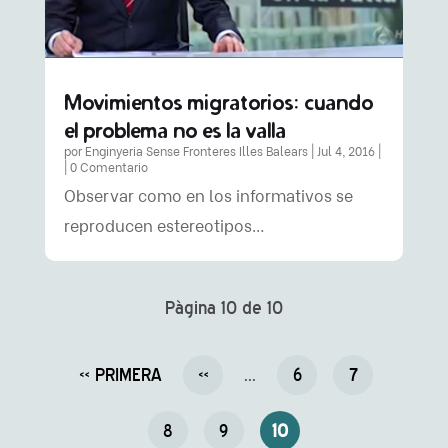
Movimientos migratorios: cuando
el problema no es la valla
por
Enginyeria Sense Fronteres Illes Balears
|
Jul 4, 2016
|
| 0 Comentario
Observar como en los informativos se
reproducen estereotipos…
Pàgina 10 de 10
« PRIMERA
«
...
6
7
8
9
10