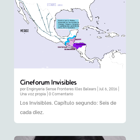
Cineforum Invisibles
por
Enginyeria Sense Fronteres Illes Balears
|
Jul 6, 2016
|
Una voz propia
| 0 Comentario
Los Invisibles. Capítulo segundo: Seis de
cada diez.