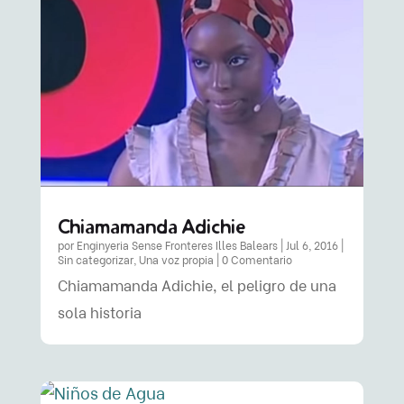
Chiamamanda Adichie
por
Enginyeria Sense Fronteres Illes Balears
|
Jul 6, 2016
|
Sin categorizar
,
Una voz propia
| 0 Comentario
Chiamamanda Adichie, el peligro de una
sola historia